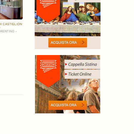
I CASTIGLION
O
ORENTINO -