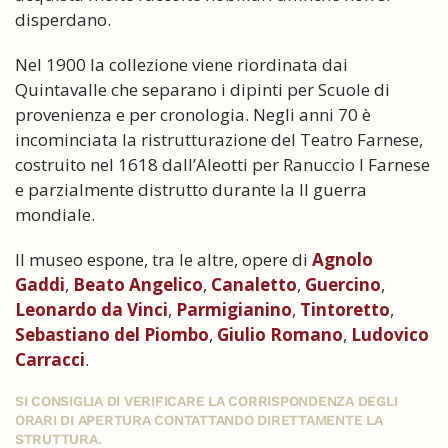
disperdano.
Nel 1900 la collezione viene riordinata dai
Quintavalle che separano i dipinti per Scuole di
provenienza e per cronologia. Negli anni 70 è
incominciata la ristrutturazione del Teatro Farnese,
costruito nel 1618 dall’Aleotti per Ranuccio I Farnese
e parzialmente distrutto durante la II guerra
mondiale.
Il museo espone, tra le altre, opere di
Agnolo
Gaddi
,
Beato Angelico
,
Canaletto
,
Guercino
,
Leonardo da Vinci
,
Parmigianino
,
Tintoretto
,
Sebastiano del Piombo
,
Giulio Romano
,
Ludovico
Carracci
.
SI CONSIGLIA DI VERIFICARE LA CORRISPONDENZA DEGLI
ORARI DI APERTURA CONTATTANDO DIRETTAMENTE LA
STRUTTURA.