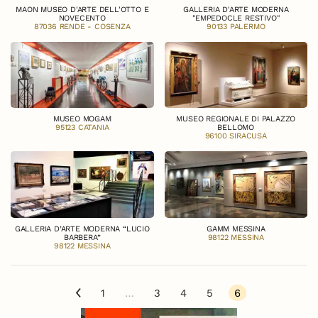
MAON MUSEO D'ARTE DELL'OTTO E
GALLERIA D'ARTE MODERNA
NOVECENTO
"EMPEDOCLE RESTIVO"
87036 RENDE - COSENZA
90133 PALERMO
MUSEO MOGAM
MUSEO REGIONALE DI PALAZZO
95123 CATANIA
BELLOMO
96100 SIRACUSA
GALLERIA D’ARTE MODERNA “LUCIO
GAMM MESSINA
BARBERA”
98122 MESSINA
98122 MESSINA
1
…
3
4
5
6