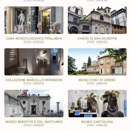
21100 VARESE
21100 VARESE
CASA MUSEO LODOVICO POGLIAGHI
CHIESA DI SAN GIUSEPPE
21100 VARESE
21100 VARESE
COLLEZIONE MARCELLO MORANDINI
MUSEI CIVICI DI VARESE
21100 VARESE
21100 VARESE
MUSEO BAROFFIO E DEL SANTUARIO
MUSEO CASTIGLIONI
21100 VARESE
21100 VARESE