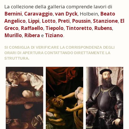
La collezione della galleria comprende lavori di
Bernini
,
Caravaggio
,
van Dyck
, Holbein,
Beato
Angelico
,
Lippi
,
Lotto
,
Preti
,
Poussin
,
Stanzione
,
El
Greco
,
Raffaello
,
Tiepolo
,
Tintoretto
,
Rubens
,
Murillo
,
Ribera
e
Tiziano
.
SI CONSIGLIA DI VERIFICARE LA CORRISPONDENZA DEGLI
ORARI DI APERTURA CONTATTANDO DIRETTAMENTE LA
STRUTTURA.