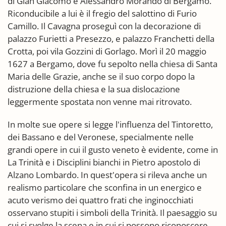
di Gian Giacomo e Alessandro Morando di Bergamo.
Riconducibile a lui è il fregio del salottino di Furio
Camillo. Il Cavagna proseguì con la decorazione di
palazzo Furietti a Presezzo, e palazzo Franchetti della
Crotta, poi vila Gozzini di Gorlago. Morì il 20 maggio
1627 a Bergamo, dove fu sepolto nella chiesa di Santa
Maria delle Grazie, anche se il suo corpo dopo la
distruzione della chiesa e la sua dislocazione
leggermente spostata non venne mai ritrovato.
In molte sue opere si legge l'influenza del Tintoretto,
dei Bassano e del Veronese, specialmente nelle
grandi opere in cui il gusto veneto è evidente, come in
La Trinità e i Disciplini bianchi in Pietro apostolo di
Alzano Lombardo. In quest'opera si rileva anche un
realismo particolare che sconfina in un energico e
acuto verismo dei quattro frati che inginocchiati
osservano stupiti i simboli della Trinità. Il paesaggio su
cui si svolge la scena e in cui si possono riconoscere