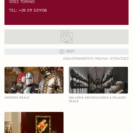
10122 TORINO
TEL: +39 011 5211106
9607
AGGIORNAMENTO PAGINA: 07/04/2023
ARMERIA REALE
GALLERIA ARCHEOLOGICA A PALAZZO
REALE