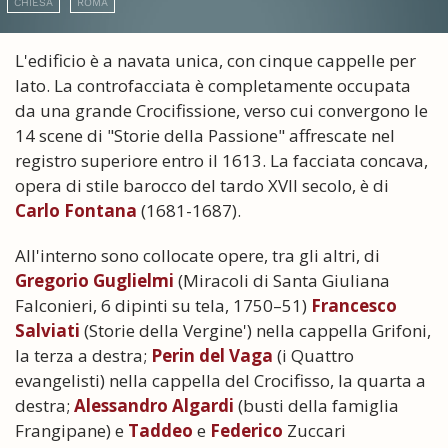
CHIESA
ROMA
L'edificio è a navata unica, con cinque cappelle per
lato. La controfacciata è completamente occupata
da una grande Crocifissione, verso cui convergono le
14 scene di "Storie della Passione" affrescate nel
registro superiore entro il 1613. La facciata concava,
opera di stile barocco del tardo XVII secolo, è di
Carlo Fontana
(1681-1687).
All'interno sono collocate opere, tra gli altri, di
Gregorio Guglielmi
(Miracoli di Santa Giuliana
Falconieri, 6 dipinti su tela, 1750–51)
Francesco
Salviati
(Storie della Vergine') nella cappella Grifoni,
la terza a destra;
Perin del Vaga
(i Quattro
evangelisti) nella cappella del Crocifisso, la quarta a
destra;
Alessandro Algardi
(busti della famiglia
Frangipane) e
Taddeo
e
Federico
Zuccari