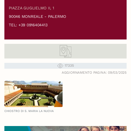
PIAZZA GUGLIELMO II, 1
90046 MONREALE - PALERMO
TEL: +39 0916404413
17335
AGGIORNAMENTO PAGINA: 09/03/2025
CHIOSTRO DI S. MARIA LA NUOVA