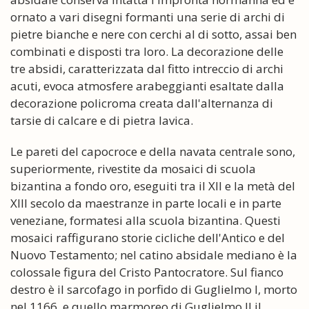
ornato a vari disegni formanti una serie di archi di
pietre bianche e nere con cerchi al di sotto, assai ben
combinati e disposti tra loro. La decorazione delle
tre absidi, caratterizzata dal fitto intreccio di archi
acuti, evoca atmosfere arabeggianti esaltate dalla
decorazione policroma creata dall'alternanza di
tarsie di calcare e di pietra lavica.
Le pareti del capocroce e della navata centrale sono,
superiormente, rivestite da mosaici di scuola
bizantina a fondo oro, eseguiti tra il XII e la metà del
XIII secolo da maestranze in parte locali e in parte
veneziane, formatesi alla scuola bizantina. Questi
mosaici raffigurano storie cicliche dell'Antico e del
Nuovo Testamento; nel catino absidale mediano è la
colossale figura del Cristo Pantocratore. Sul fianco
destro è il sarcofago in porfido di Guglielmo I, morto
nel 1166, e quello marmoreo di Guglielmo II il