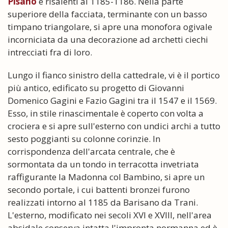
Pisano
e risalenti al 1185-1186. Nella parte
superiore della facciata, terminante con un basso
timpano triangolare, si apre una monofora ogivale
incorniciata da una decorazione ad archetti ciechi
intrecciati fra di loro.
Lungo il fianco sinistro della cattedrale, vi è il portico
più antico, edificato su progetto di Giovanni
Domenico Gagini e Fazio Gagini tra il 1547 e il 1569.
Esso, in stile rinascimentale è coperto con volta a
crociera e si apre sull'esterno con undici archi a tutto
sesto poggianti su colonne corinzie. In
corrispondenza dell'arcata centrale, che è
sormontata da un tondo in terracotta invetriata
raffigurante la Madonna col Bambino, si apre un
secondo portale, i cui battenti bronzei furono
realizzati intorno al 1185 da Barisano da Trani.
L'esterno, modificato nei secoli XVI e XVIII, nell'area
absidale conserva intatta l'impronta normanna ed è