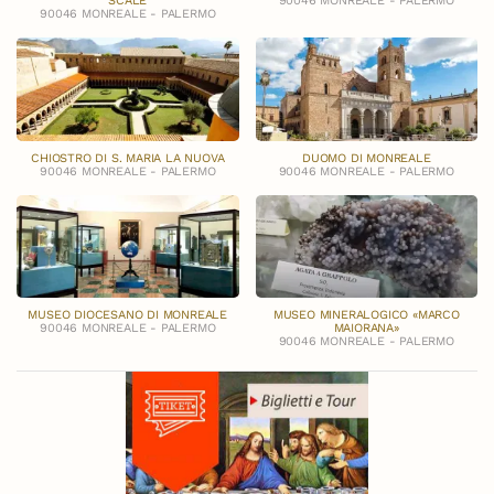
SCALE
90046 MONREALE - PALERMO
90046 MONREALE - PALERMO
CHIOSTRO DI S. MARIA LA NUOVA
DUOMO DI MONREALE
90046 MONREALE - PALERMO
90046 MONREALE - PALERMO
MUSEO DIOCESANO DI MONREALE
MUSEO MINERALOGICO «MARCO
90046 MONREALE - PALERMO
MAIORANA»
90046 MONREALE - PALERMO