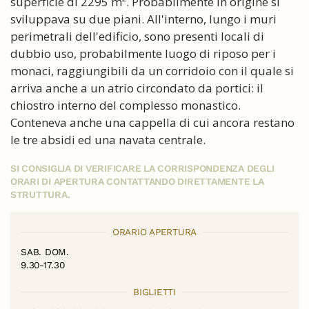
superficie di 2295 m². Probabilmente in origine si
sviluppava su due piani. All'interno, lungo i muri
perimetrali dell'edificio, sono presenti locali di
dubbio uso, probabilmente luogo di riposo per i
monaci, raggiungibili da un corridoio con il quale si
arriva anche a un atrio circondato da portici: il
chiostro interno del complesso monastico.
Conteneva anche una cappella di cui ancora restano
le tre absidi ed una navata centrale.
SI CONSIGLIA DI VERIFICARE LA CORRISPONDENZA DEGLI
ORARI DI APERTURA CONTATTANDO DIRETTAMENTE LA
STRUTTURA.
ORARIO APERTURA
SAB. DOM.
9.30-17.30
BIGLIETTI