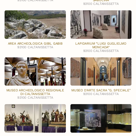
93100 CALTANISSETTA
SABUCINA
93100 CALTANISSETTA
AREA ARCHEOLOGICA GIBIL GABIB
LAPIDARIUM “LUIGI GUGLIELMO
93100 CALTANISSETTA
MONCADA”
93100 CALTANISSETTA
MUSEO ARCHEOLOGICO REGIONALE
MUSEO D'ARTE SACRA "G. SPECIALE"
DI CALTANISSETTA
93100 CALTANISSETTA
93100 CALTANISSETTA