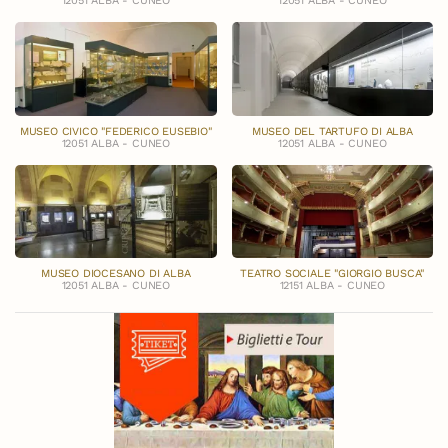
12051 ALBA - CUNEO
12051 ALBA - CUNEO
MUSEO CIVICO "FEDERICO EUSEBIO"
MUSEO DEL TARTUFO DI ALBA
12051 ALBA - CUNEO
12051 ALBA - CUNEO
MUSEO DIOCESANO DI ALBA
TEATRO SOCIALE "GIORGIO BUSCA"
12051 ALBA - CUNEO
12151 ALBA - CUNEO