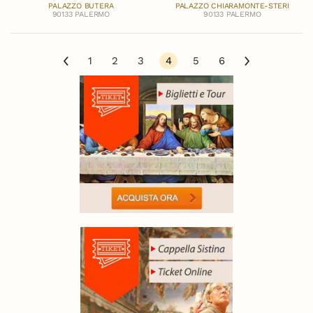
PALAZZO BUTERA
PALAZZO CHIARAMONTE-STERI
90133 PALERMO
90133 PALERMO
1
2
3
4
5
6