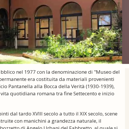
 pubblico nel 1977 con la denominazione di "Museo del
 permanente era costituita da materiali provenienti
icio Pantanella alla Bocca della Verità (1930-1939),
i vita quotidiana romana tra fine Settecento e inizio
nti dal tardo XVIII secolo a tutto il XIX secolo, scene
truite con manichini a grandezza naturale, il
bozzetto di Angelo Urbani del Fabbretto, al quale si