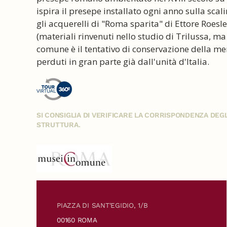
ispira il presepe installato ogni anno sulla scal
gli acquerelli di "Roma sparita" di Ettore Roesle
(materiali rinvenuti nello studio di Trilussa, ma 
comune è il tentativo di conservazione della me
perduti in gran parte già dall'unità d'Italia.
SI CONSIGLIA DI VERIFICARE LA CORRISPONDENZA DE
STRUTTURA.
PIAZZA DI SANT'EGIDIO, 1/B
00160 ROMA