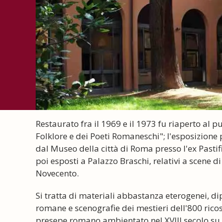
Restaurato fra il 1969 e il 1973 fu riaperto al
Folklore e dei Poeti Romaneschi"; l'esposizione
dal Museo della città di Roma presso l'ex Pastif
poi esposti a Palazzo Braschi, relativi a scene d
Novecento.
Si tratta di materiali abbastanza eterogenei, dipi
romane e scenografie dei mestieri dell'800 ricos
presepe romano ambientato nel XVIII secolo su 