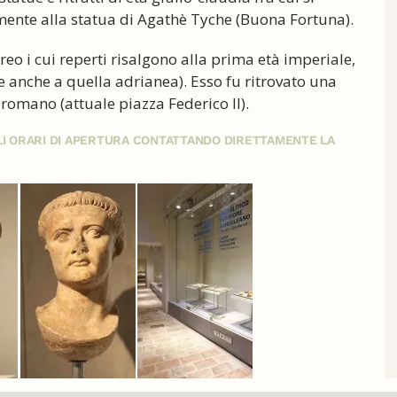
mente alla statua di Agathè Tyche (Buona Fortuna).
o i cui reperti risalgono alla prima età imperiale,
se anche a quella adrianea). Esso fu ritrovato una
 romano (attuale piazza Federico II).
GLI ORARI DI APERTURA CONTATTANDO DIRETTAMENTE LA