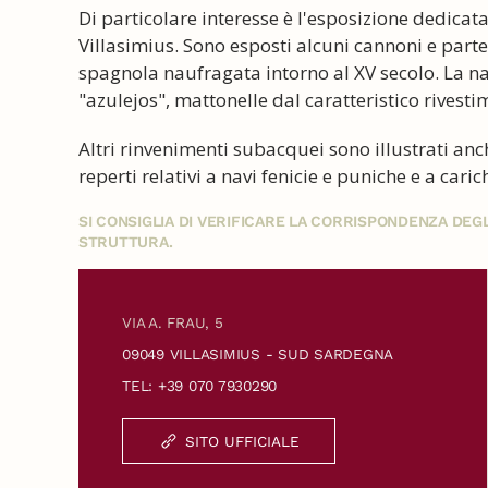
Di particolare interesse è l'esposizione dedicat
Villasimius. Sono esposti alcuni cannoni e parte 
spagnola naufragata intorno al XV secolo. La nav
"azulejos", mattonelle dal caratteristico rivest
Altri rinvenimenti subacquei sono illustrati anc
reperti relativi a navi fenicie e puniche e a car
SI CONSIGLIA DI VERIFICARE LA CORRISPONDENZA DE
STRUTTURA.
VIA A. FRAU, 5
09049 VILLASIMIUS - SUD SARDEGNA
TEL: +39 070 7930290
SITO UFFICIALE