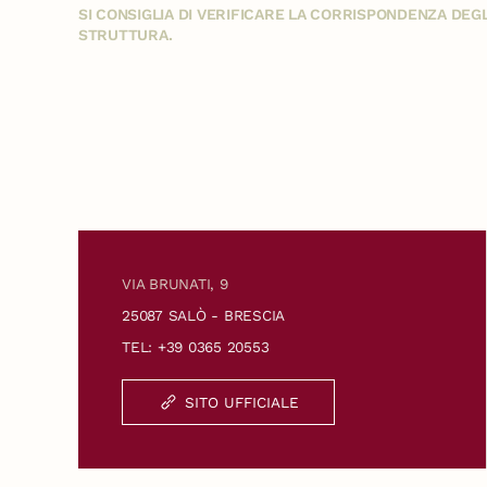
SI CONSIGLIA DI VERIFICARE LA CORRISPONDENZA DE
STRUTTURA.
VIA BRUNATI, 9
25087 SALÒ - BRESCIA
TEL: +39 0365 20553
SITO UFFICIALE