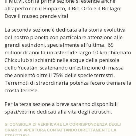
Il Mu.Vi. con la prima sezione si estende anche
all'aperto con il Bioparco, il Bio-Orto e il Biolago!
Dove il museo prende vita!
La seconda sezione è dedicata alla storia evolutiva
del nostro pianeta con particolare attenzione alle
grandi estinzioni, specialmente all'ultima. 65
milioni di anni fa un asteroide largo 10 km chiamato
Chicxulub si schiantò nelle acque della penisola
dello Yucatàn, scatenando un'estinzione di massa
che annientò oltre il 75% delle specie terrestri.
Terremoti di straordinaria potenza fecero tremare la
crosta terrese
Per la terza sezione a breve saranno disponibili
spazi/vetrine dedicati alla vita degli etruschi.
SI CONSIGLIA DI VERIFICARE LA CORRISPONDENZA DEGLI
ORARI DI APERTURA CONTATTANDO DIRETTAMENTE LA
STRUTTURA.