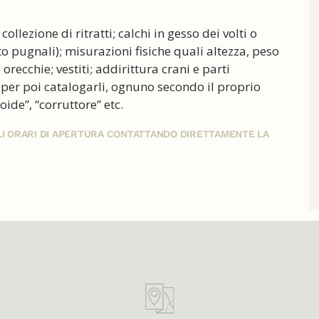
llezione di ritratti; calchi in gesso dei volti o
to pugnali); misurazioni fisiche quali altezza, peso
orecchie; vestiti; addirittura crani e parti
 per poi catalogarli, ognuno secondo il proprio
oide”, “corruttore” etc.
GLI ORARI DI APERTURA CONTATTANDO DIRETTAMENTE LA