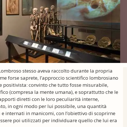
 Lombroso stesso aveva raccolto durante la propria
Come forse saprete, l’approccio scientifico lombrosiano
positivista: convinto che tutto fosse misurabile,
ifico (compresa la mente umana), e soprattutto che le
apporti diretti con le loro peculiarità interne,
o, in ogni modo per lui possibile, una quantità
 e internati in manicomi, con l’obiettivo di scoprirne
sere poi utilizzati per individuare quello che lui era