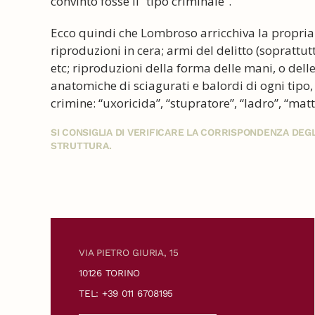
convinto fosse il “tipo criminale”.
Ecco quindi che Lombroso arricchiva la propria co
riproduzioni in cera; armi del delitto (soprattut
etc; riproduzioni della forma delle mani, o delle 
anatomiche di sciagurati e balordi di ogni tipo,
crimine: “uxoricida”, “stupratore”, “ladro”, “matt
SI CONSIGLIA DI VERIFICARE LA CORRISPONDENZA DE
STRUTTURA.
VIA PIETRO GIURIA, 15
10126 TORINO
TEL: +39 011 6708195