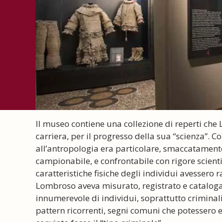
Il museo contiene una collezione di reperti che
carriera, per il progresso della sua “scienza”. 
all’antropologia era particolare, smaccatamente 
campionabile, e confrontabile con rigore scient
caratteristiche fisiche degli individui avessero r
Lombroso aveva misurato, registrato e catalogat
innumerevole di individui, soprattutto criminali
pattern ricorrenti, segni comuni che potessero es