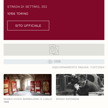
STRADA DI SETTIMO, 352
10156 TORINO
SITO UFFICIALE
2008
AGGIORNAMENTO PAGINA: 11/07/2024
MUSEO CIVICO GARIBALDINO IV LUGLIO
SPAZIO ANTONIONI
1866