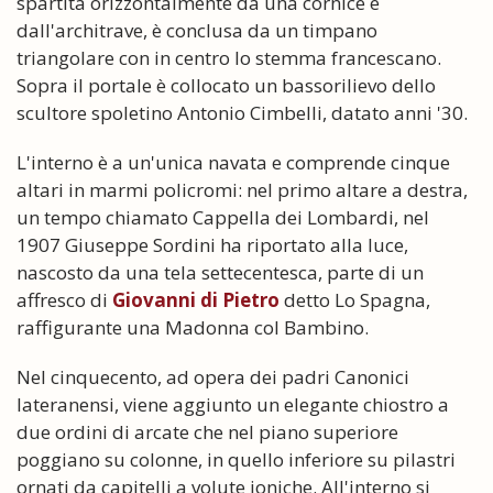
spartita orizzontalmente da una cornice e
dall'architrave, è conclusa da un timpano
triangolare con in centro lo stemma francescano.
Sopra il portale è collocato un bassorilievo dello
scultore spoletino Antonio Cimbelli, datato anni '30.
L'interno è a un'unica navata e comprende cinque
altari in marmi policromi: nel primo altare a destra,
un tempo chiamato Cappella dei Lombardi, nel
1907 Giuseppe Sordini ha riportato alla luce,
nascosto da una tela settecentesca, parte di un
affresco di
Giovanni di Pietro
detto Lo Spagna,
raffigurante una Madonna col Bambino.
Nel cinquecento, ad opera dei padri Canonici
lateranensi, viene aggiunto un elegante chiostro a
due ordini di arcate che nel piano superiore
poggiano su colonne, in quello inferiore su pilastri
ornati da capitelli a volute ioniche. All'interno si