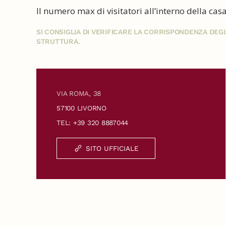
Il numero max di visitatori all’interno della cas
SI CONSIGLIA DI VERIFICARE LA CORRISPONDENZA DE
STRUTTURA.
VIA ROMA, 38
57100 LIVORNO
TEL: +39 320 8887044
SITO UFFICIALE