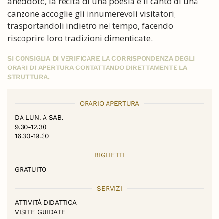
aneddoto, la recita di una poesia e il canto di una
canzone accoglie gli innumerevoli visitatori,
trasportandoli indietro nel tempo, facendo
riscoprire loro tradizioni dimenticate.
SI CONSIGLIA DI VERIFICARE LA CORRISPONDENZA DEGLI
ORARI DI APERTURA CONTATTANDO DIRETTAMENTE LA
STRUTTURA.
ORARIO APERTURA
DA LUN. A SAB.
9.30-12.30
16.30-19.30
BIGLIETTI
GRATUITO
SERVIZI
ATTIVITÀ DIDATTICA
VISITE GUIDATE