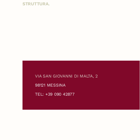
STRUTTURA.
VIA SAN GIOVANNI DI MALTA, 2
98121 MESSINA
TEL: +39 090 42877