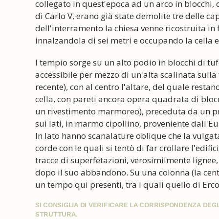
collegato in quest'epoca ad un arco in blocchi, 
di Carlo V, erano già state demolite tre delle c
dell'interramento la chiesa venne ricostruita i
innalzandola di sei metri e occupando la cella 
l tempio sorge su un alto podio in blocchi di tu
accessibile per mezzo di un'alta scalinata sulla 
recente), con al centro l'altare, del quale restano
cella, con pareti ancora opera quadrata di blo
un rivestimento marmoreo), preceduta da un pron
sui lati, in marmo cipollino, proveniente dall'Eu
In lato hanno scanalature oblique che la vulgat
corde con le quali si tentò di far crollare l'edific
tracce di superfetazioni, verosimilmente lignee
dopo il suo abbandono. Su una colonna (la centra
un tempo qui presenti, tra i quali quello di Erc
SI CONSIGLIA DI VERIFICARE LA CORRISPONDENZA DE
STRUTTURA.