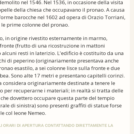
demolito nel 1546. Nel 1536, in occasione della visita
appelle della chiesa che occupavano il pronao. A causa
n forme barocche nel 1602 ad opera di Orazio Torriani,
e le prime colonne del pronao.
fo, in origine rivestito esternamente in marmo,
fronte (frutto di una ricostruzione in mattoni
 alcuni resti in laterizio. L'edificio è costituito da una
cchi di peperino (originariamente presentava anche
ao esastilo, a sei colonne lisce sulla fronte e due
bea. Sono alte 17 metri e presentano capitelli corinzi.
a considera originariamente destinate a tenere le
io per recuperarne i materiali; in realtà si tratta delle
, che dovettero occupare questa parte del tempio
le di sinistra) sono presenti graffiti di statue forse
ole col leone Nemeo.
GLI ORARI DI APERTURA CONTATTANDO DIRETTAMENTE LA