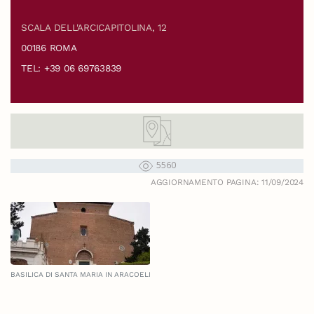
SCALA DELL'ARCICAPITOLINA, 12
00186 ROMA
TEL: +39 06 69763839
5560
AGGIORNAMENTO PAGINA: 11/09/2024
BASILICA DI SANTA MARIA IN ARACOELI