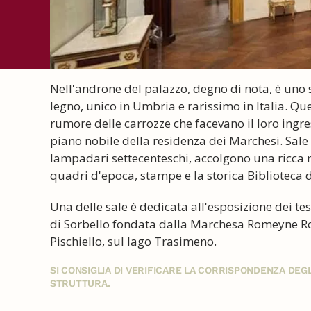
Nell'androne del palazzo, degno di nota, è uno
legno, unico in Umbria e rarissimo in Italia. Que
rumore delle carrozze che facevano il loro ingre
piano nobile della residenza dei Marchesi. Sale 
lampadari settecenteschi, accolgono una ricca ra
quadri d'epoca, stampe e la storica Biblioteca d
Una delle sale è dedicata all'esposizione dei te
di Sorbello fondata dalla Marchesa Romeyne Rob
Pischiello, sul lago Trasimeno.
SI CONSIGLIA DI VERIFICARE LA CORRISPONDENZA DE
STRUTTURA.