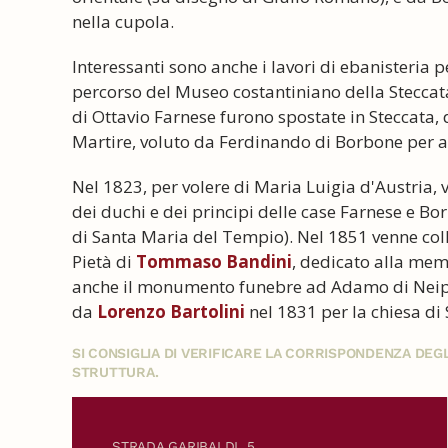
nella cupola.
Interessanti sono anche i lavori di ebanisteria pe
percorso del Museo costantiniano della Steccata, e
di Ottavio Farnese furono spostate in Steccata,
Martire, voluto da Ferdinando di Borbone per am
Nel 1823, per volere di Maria Luigia d'Austria, 
dei duchi e dei principi delle case Farnese e Bo
di Santa Maria del Tempio). Nel 1851 venne coll
Pietà di
Tommaso Bandini
, dedicato alla mem
anche il monumento funebre ad Adamo di Neipp
da
Lorenzo Bartolini
nel 1831 per la chiesa di
SI CONSIGLIA DI VERIFICARE LA CORRISPONDENZA DE
STRUTTURA.
STRADA GARIBALDI, 5