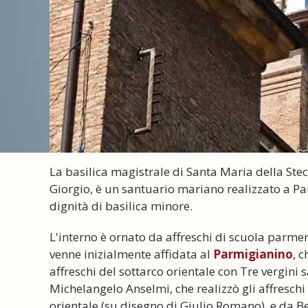
La basilica magistrale di Santa Maria della Ste
Giorgio, è un santuario mariano realizzato a Par
dignità di basilica minore.
L'interno è ornato da affreschi di scuola parmens
venne inizialmente affidata al
Parmigianino
, 
affreschi del sottarco orientale con Tre vergini s
Michelangelo Anselmi, che realizzò gli affreschi
orientale (su disegno di Giulio Romano), e da B