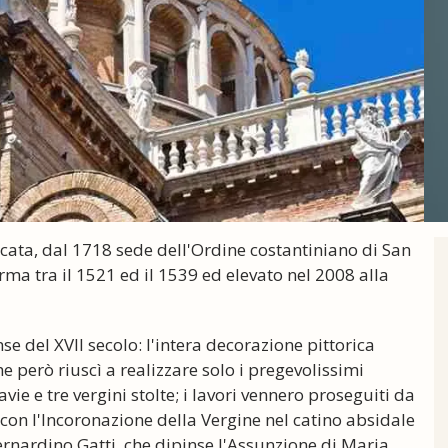
ccata, dal 1718 sede dell'Ordine costantiniano di San
ma tra il 1521 ed il 1539 ed elevato nel 2008 alla
e del XVII secolo: l'intera decorazione pittorica
che però riuscì a realizzare solo i pregevolissimi
avie e tre vergini stolte; i lavori vennero proseguiti da
 con l'Incoronazione della Vergine nel catino absidale
ernardino Gatti, che dipinse l'Assunzione di Maria