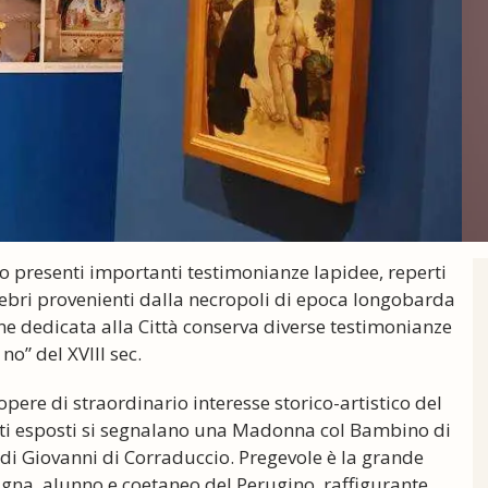
no presenti importanti testimonianze lapidee, reperti
ebri provenienti dalla necropoli di epoca longobarda
zione dedicata alla Città conserva diverse testimonianze
no” del XVIII sec.
opere di straordinario interesse storico-artistico del
nti esposti si segnalano una Madonna col Bambino di
di Giovanni di Corraduccio. Pregevole è la grande
gna, alunno e coetaneo del Perugino, raffigurante