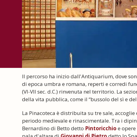
Il percorso ha inizio dall'Antiquarium, dove so
di epoca umbra e romana, reperti e corredi fun
(VI-VII sec. d.C.) rinvenuta nel territorio. La se
della vita pubblica, come il “bussolo del sì e del 
La Pinacoteca è distribuita su tre sale, accoglie 
periodo medievale e rinascimentale. Tra i dipi
Bernardino di Betto detto
Pintoricchio
e opere 
pala d'altare di
Giovanni di Pietro
detto lo Spa