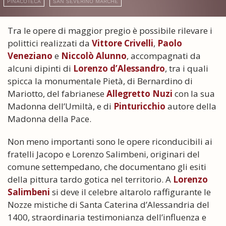
PINACOTECA
SAN SEVERINO MARCHE
Tra le opere di maggior pregio è possibile rilevare i
polittici realizzati da
Vittore Crivelli
,
Paolo
Veneziano
e
Niccolò Alunno
, accompagnati da
alcuni dipinti di
Lorenzo d’Alessandro
, tra i quali
spicca la monumentale Pietà, di Bernardino di
Mariotto, del fabrianese
Allegretto Nuzi
con la sua
Madonna dell’Umiltà, e di
Pinturicchio
autore della
Madonna della Pace.
Non meno importanti sono le opere riconducibili ai
fratelli Jacopo e Lorenzo Salimbeni, originari del
comune settempedano, che documentano gli esiti
della pittura tardo gotica nel territorio. A
Lorenzo
Salimbeni
si deve il celebre altarolo raffigurante le
Nozze mistiche di Santa Caterina d’Alessandria del
1400, straordinaria testimonianza dell’influenza e