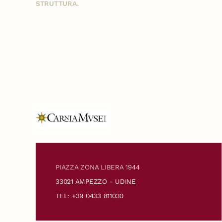
STRUTTURA.
PIAZZA ZONA LIBERA 1944
33021 AMPEZZO - UDINE
TEL: +39 0433 811030