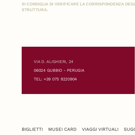
SI CONSIGLIA DI VERIFICARE LA CORRISPONDENZA DE
STRUTTURA.
VIA D. ALIGHIERI, 24
06024 GUBBIO - PERUGIA
TEL: +39 075 9220904
BIGLIETTI
MUSEI CARD
VIAGGI VIRTUALI
SUGG