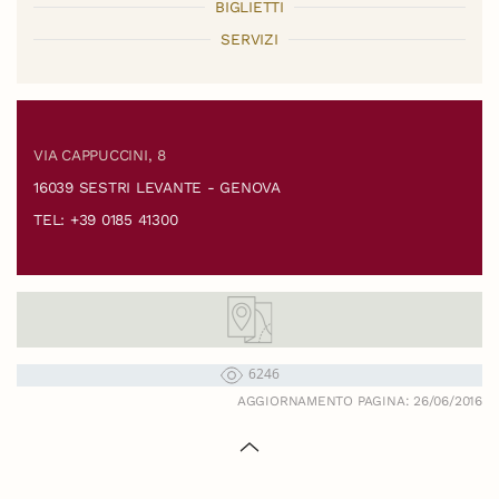
BIGLIETTI
SERVIZI
VIA CAPPUCCINI, 8
16039 SESTRI LEVANTE - GENOVA
TEL: +39 0185 41300
6246
AGGIORNAMENTO PAGINA: 26/06/2016