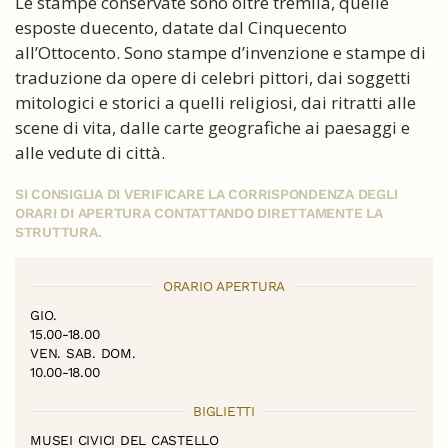
Le stampe conservate sono oltre tremila, quelle
esposte duecento, datate dal Cinquecento
all’Ottocento. Sono stampe d’invenzione e stampe di
traduzione da opere di celebri pittori, dai soggetti
mitologici e storici a quelli religiosi, dai ritratti alle
scene di vita, dalle carte geografiche ai paesaggi e
alle vedute di città.
SI CONSIGLIA DI VERIFICARE LA CORRISPONDENZA DEGLI
ORARI DI APERTURA CONTATTANDO DIRETTAMENTE LA
STRUTTURA.
ORARIO APERTURA
GIO.
15.00-18.00
VEN. SAB. DOM.
10.00-18.00
BIGLIETTI
MUSEI CIVICI DEL CASTELLO