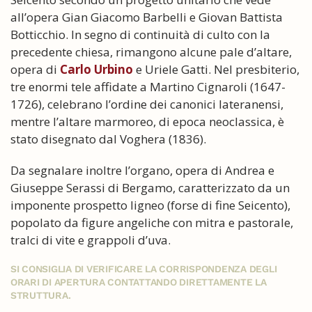
all’opera Gian Giacomo Barbelli e Giovan Battista
Botticchio. In segno di continuità di culto con la
precedente chiesa, rimangono alcune pale d’altare,
opera di
Carlo Urbino
e Uriele Gatti. Nel presbiterio,
tre enormi tele affidate a Martino Cignaroli (1647-
1726), celebrano l’ordine dei canonici lateranensi,
mentre l’altare marmoreo, di epoca neoclassica, è
stato disegnato dal Voghera (1836).
Da segnalare inoltre l’organo, opera di Andrea e
Giuseppe Serassi di Bergamo, caratterizzato da un
imponente prospetto ligneo (forse di fine Seicento),
popolato da figure angeliche con mitra e pastorale,
tralci di vite e grappoli d’uva.
SI CONSIGLIA DI VERIFICARE LA CORRISPONDENZA DEGLI
ORARI DI APERTURA CONTATTANDO DIRETTAMENTE LA
STRUTTURA.