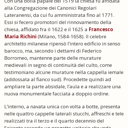
Con una bolla papale del 1519 la chiesa fu affidata
alla Congregazione dei Canonici Regolari
Lateranensi, da cui fu amministrata fino al 1771.
Essi si fecero promotori del rinnovamento della
chiesa, affidato fra il 1622 e il 1625 a
Francesco
Maria Richini
(Milano, 1584-1658). Il celebre
architetto milanese ripensò l’intero edificio in senso
barocco, ma, secondo i dettami di Federico
Borromeo, mantenne parte delle murature
medievali in segno di continuità del culto, come
testimoniano alcune murature nella cappella iemale
(addossata al fianco sud). Procedette quindi ad
ampliare la parte absidale, l’aula e a realizzare una
nuova monumentale facciata a doppio ordine.
L’interno, a navata unica con volta a botte, presenta
nelle quattro cappelle laterali stucchi, affreschi e tele
realizzati tra il terzo e il quarto decennio del
Seicento secondo un progetto unitario che vede