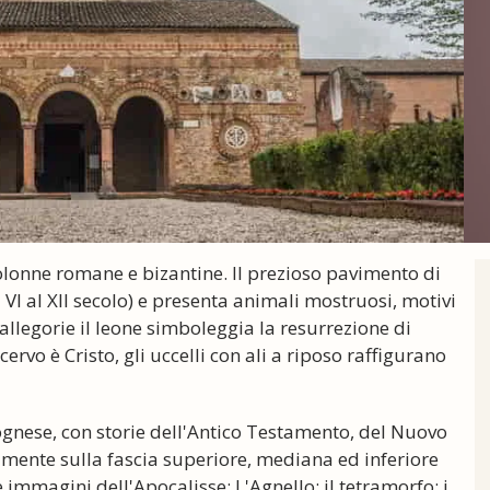
 colonne romane e bizantine. Il prezioso pavimento di
 VI al XII secolo) e presenta animali mostruosi, motivi
 allegorie il leone simboleggia la resurrezione di
 cervo è Cristo, gli uccelli con ali a riposo raffigurano
lognese, con storie dell'Antico Testamento, del Nuovo
amente sulla fascia superiore, mediana ed inferiore
e immagini dell'Apocalisse: L'Agnello; il tetramorfo; i