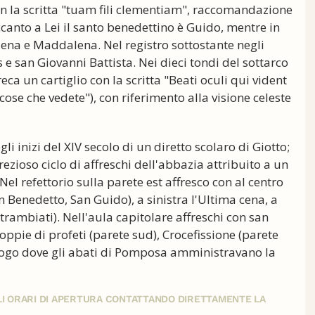
con la scritta "tuam fili clementiam", raccomandazione
anto a Lei il santo benedettino è Guido, mentre in
lena e Maddalena. Nel registro sottostante negli
 e san Giovanni Battista. Nei dieci tondi del sottarco
reca un cartiglio con la scritta "Beati oculi qui vident
 cose che vedete"), con riferimento alla visione celeste
li inizi del XIV secolo di un diretto scolaro di Giotto;
prezioso ciclo di affreschi dell'abbazia attribuito a un
el refettorio sulla parete est affresco con al centro
an Benedetto, San Guido), a sinistra l'Ultima cena, a
trambiati). Nell'aula capitolare affreschi con san
oppie di profeti (parete sud), Crocefissione (parete
luogo dove gli abati di Pomposa amministravano la
GLI ORARI DI APERTURA CONTATTANDO DIRETTAMENTE LA