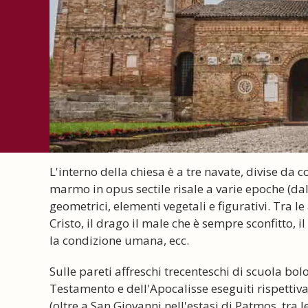
L'interno della chiesa è a tre navate, divise da
marmo in opus sectile risale a varie epoche (dal
geometrici, elementi vegetali e figurativi. Tra le
Cristo, il drago il male che è sempre sconfitto, il
la condizione umana, ecc.
Sulle pareti affreschi trecenteschi di scuola bo
Testamento e dell'Apocalisse eseguiti rispettiv
(oltre a San Giovanni nell'estasi di Patmos, tra l