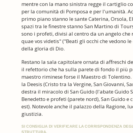
mentre con la mano sinistra regge il cartiglio 
per la comunità di Pomposa e per l'umanità. Acc
primo piano stanno le sante Caterina, Orsola, E
spazi tra le finestre stanno San Martino di Tours
sono i profeti, divisi al centro da un angelo che 
quae vos videtis" ("Beati gli occhi che vedono le
della gloria di Dio.
Restano la sala capitolare ornata di affreschi deg
il refettorio che ha sulla parete di fondo il più 
maestro riminese forse il Maestro di Tolentino. N
la Deesis (Cristo tra la Vergine, San Giovanni, S
destra il miracolo di San Guido (l'abate Guido S
Benedetto e profeti (parete nord), San Guido e c
est). Notevole anche il palazzo della Ragione, 
giustizia.
SI CONSIGLIA DI VERIFICARE LA CORRISPONDENZA DE
STRUTTURA.