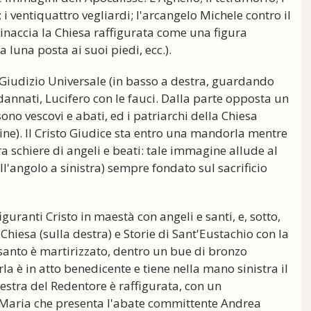
i; i ventiquattro vegliardi; l'arcangelo Michele contro il
 minaccia la Chiesa raffigurata come una figura
 luna posta ai suoi piedi, ecc.).
 Giudizio Universale (in basso a destra, guardando
i dannati, Lucifero con le fauci. Dalla parte opposta un
sono vescovi e abati, ed i patriarchi della Chiesa
ne). Il Cristo Giudice sta entro una mandorla mentre
tra schiere di angeli e beati: tale immagine allude al
l'angolo a sinistra) sempre fondato sul sacrificio
figuranti Cristo in maestà con angeli e santi, e, sotto,
a Chiesa (sulla destra) e Storie di Sant'Eustachio con la
 santo è martirizzato, dentro un bue di bronzo
la è in atto benedicente e tiene nella mano sinistra il
stra del Redentore è raffigurata, con un
e Maria che presenta l'abate committente Andrea