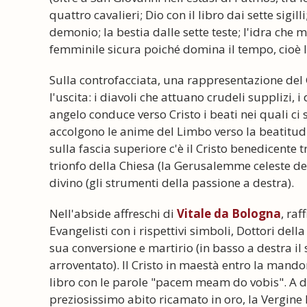
quattro cavalieri; Dio con il libro dai sette sigill
demonio; la bestia dalle sette teste; l'idra che
femminile sicura poiché domina il tempo, cioè la
Sulla controfacciata, una rappresentazione del
l'uscita: i diavoli che attuano crudeli supplizi, 
angelo conduce verso Cristo i beati nei quali ci 
accolgono le anime del Limbo verso la beatitudi
sulla fascia superiore c'è il Cristo benedicente 
trionfo della Chiesa (la Gerusalemme celeste del
divino (gli strumenti della passione a destra).
Nell'abside affreschi di
Vitale da Bologna
, raf
Evangelisti con i rispettivi simboli, Dottori dell
sua conversione e martirio (in basso a destra il
arroventato). Il Cristo in maestà entro la mandor
libro con le parole "pacem meam do vobis". A de
preziosissimo abito ricamato in oro, la Vergin